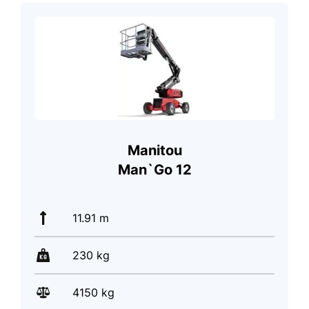
Manitou
Man`Go 12
11.91 m
230 kg
4150 kg