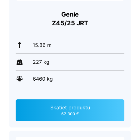
Genie
Z45/25 JRT
15.86 m
227 kg
6460 kg
Skatiet produktu
62 300 €