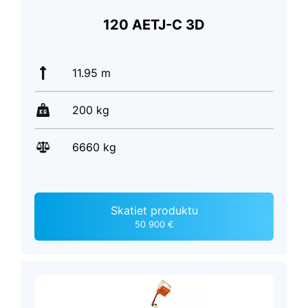
120 AETJ-C 3D
11.95 m
200 kg
6660 kg
Skatiet produktu
50 900 €