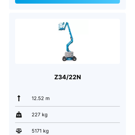
Z34/22N
12.52 m
227 kg
5171 kg