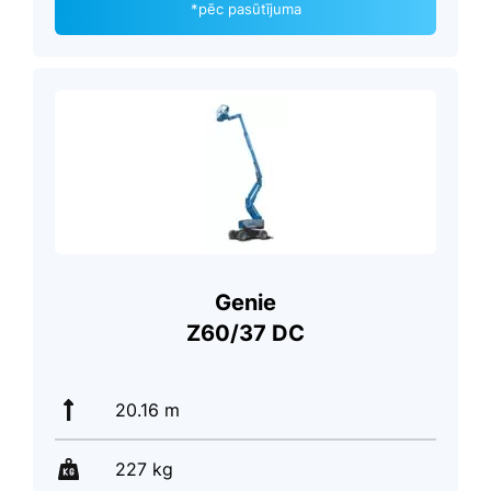
*pēc pasūtījuma
Genie
Z60/37 DC
20.16 m
227 kg