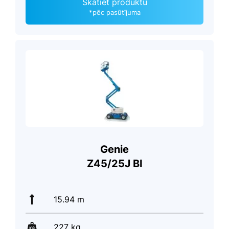
Skatiet produktu
*pēc pasūtījuma
Genie
Z45/25J BI
15.94 m
227 kg