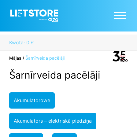
Kwota: 0 €
Mājas
/
Šarnīrveida pacēlāji
Šarnīrveida pacēlāji
Akumulatorowe
Akumulators – elektriskā piedziņa