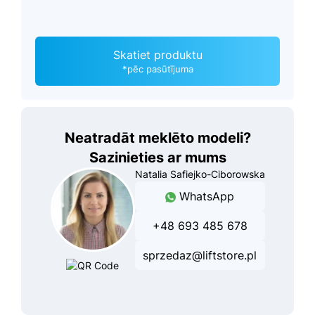
Skatiet produktu
*pēc pasūtījuma
Neatradāt meklēto modeli?
Sazinieties ar mums
Natalia Safiejko-Ciborowska
WhatsApp
+48 693 485 678
sprzedaz@liftstore.pl