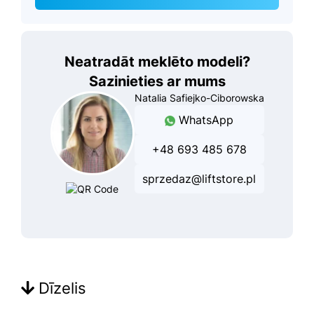
Neatradāt meklēto modeli?
Sazinieties ar mums
Natalia Safiejko-Ciborowska
WhatsApp
+48 693 485 678
sprzedaz@liftstore.pl
Dīzelis