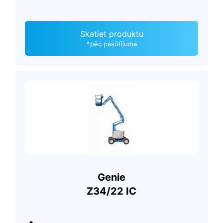
Skatiet produktu
*pēc pasūtījuma
Genie
Z34/22 IC