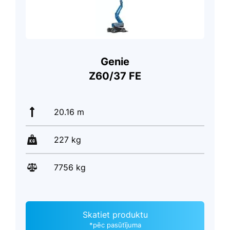
Genie
Z60/37 FE
20.16 m
227 kg
7756 kg
Skatiet produktu
*pēc pasūtījuma