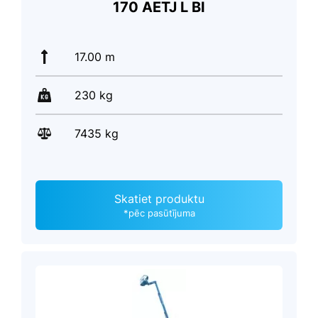
170 AETJ L BI
17.00 m
230 kg
7435 kg
Skatiet produktu
*pēc pasūtījuma