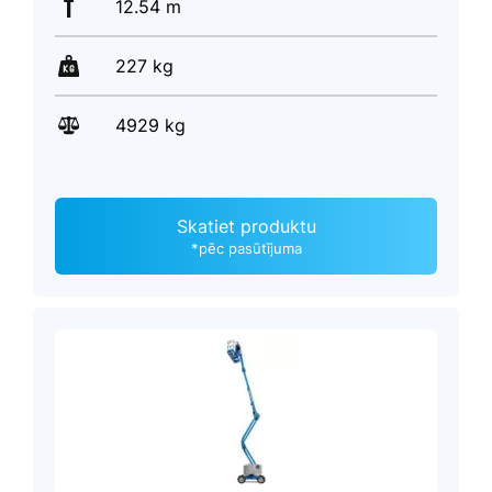
12.54 m
227 kg
4929 kg
Skatiet produktu
*pēc pasūtījuma