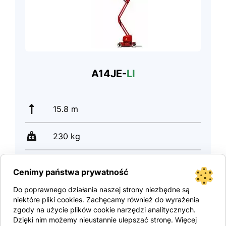
A14JE-
LI
15.8 m
230 kg
7500 kg
Cenimy państwa prywatność
Do poprawnego działania naszej strony niezbędne są
niektóre pliki cookies. Zachęcamy również do wyrażenia
Skatiet produktu
zgody na użycie plików cookie narzędzi analitycznych.
Dzięki nim możemy nieustannie ulepszać stronę. Więcej
45 200 €