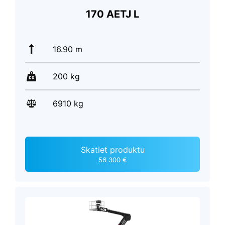
170 AETJ L
16.90 m
200 kg
6910 kg
Skatiet produktu
56 300 €