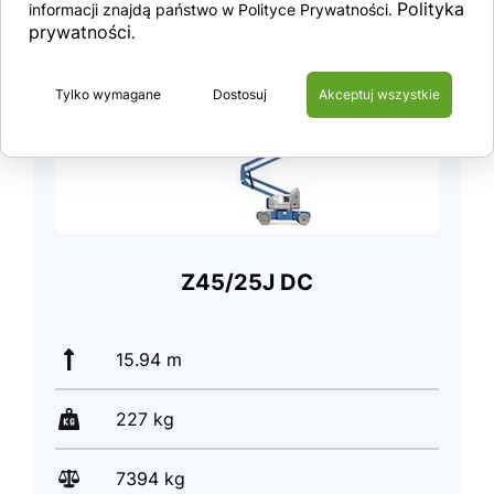
Polityka
informacji znajdą państwo w Polityce Prywatności.
prywatności
.
Tylko wymagane
Dostosuj
Akceptuj wszystkie
Z45/25J DC
15.94 m
227 kg
7394 kg