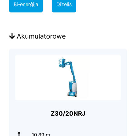
Bi-enerģija
Dīzelis
Akumulatorowe
Z30/20NRJ
10.89 m