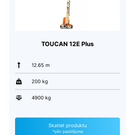
TOUCAN 12E Plus
12.65 m
200 kg
4900 kg
Skatiet produktu
*pēc pasūtījuma