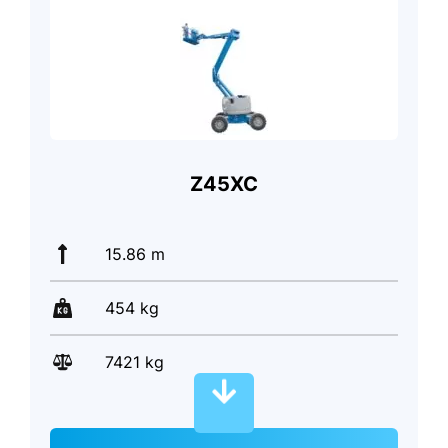
Z45XC
15.86 m
454 kg
7421 kg