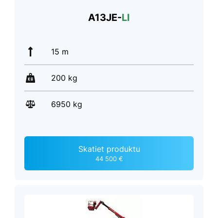
A13JE-
LI
15 m
200 kg
6950 kg
Skatiet produktu
44 500 €