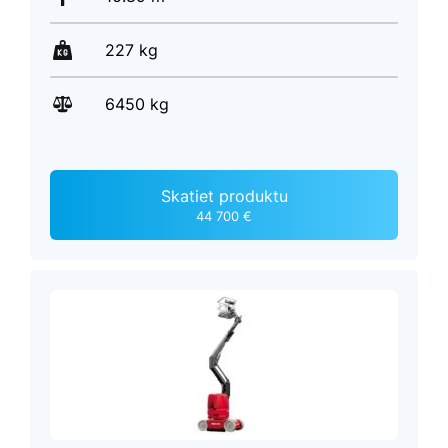
227 kg
6450 kg
Skatiet produktu
44 700 €