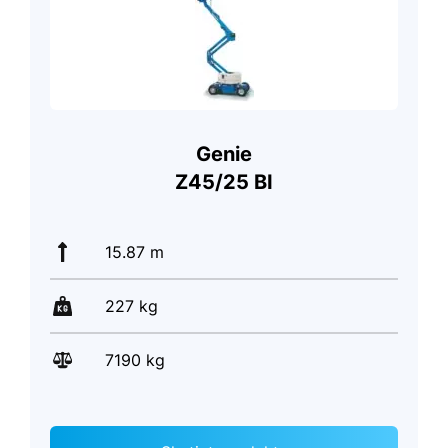
Genie
Z45/25 BI
15.87 m
227 kg
7190 kg