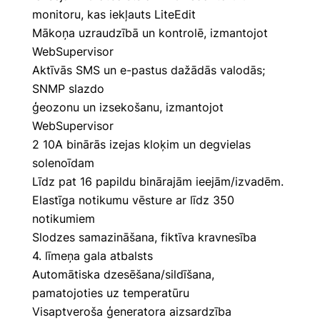
monitoru, kas iekļauts LiteEdit
Mākoņa uzraudzībā un kontrolē, izmantojot
WebSupervisor
Aktīvās SMS un e-pastus dažādās valodās;
SNMP slazdo
ģeozonu un izsekošanu, izmantojot
WebSupervisor
2 10A binārās izejas kloķim un degvielas
solenoīdam
Līdz pat 16 papildu binārajām ieejām/izvadēm.
Elastīga notikumu vēsture ar līdz 350
notikumiem
Slodzes samazināšana, fiktīva kravnesība
4. līmeņa gala atbalsts
Automātiska dzesēšana/sildīšana,
pamatojoties uz temperatūru
Visaptveroša ģeneratora aizsardzība