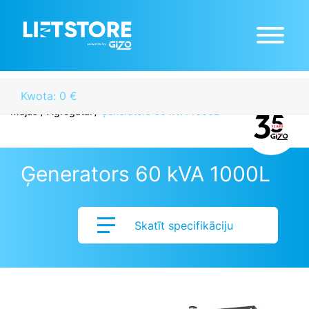
Kwota: 0 €
Mājas
/
Agregatai
/
Ģenerators 60 kVA 1000L
Ģenerators 60 kVA 1000L
Skatīt specifikāciju