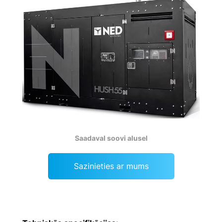
Saadaval soovi alusel
Sazinieties ar mums