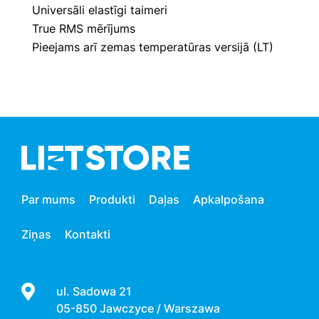
Universāli elastīgi taimeri
True RMS mērījums
Pieejams arī zemas temperatūras versijā (LT)
Par mums
Produkti
Daļas
Apkalpošana
Ziņas
Kontakti
ul. Sadowa 21
05-850 Jawczyce / Warszawa