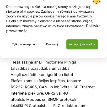
Mērījumu kategorija: III
Do poprawnego działania naszej strony niezbędne są
Klimatiskā secība : Z/ABDM (IEC/EN 60068-2-
niektóre pliki cookies. Zachęcamy również do wyrażenia
zgody na użycie plików cookie narzędzi analitycznych.
61)
Dzięki nim możemy nieustannie ulepszać stronę. Więcej
Triecienizturība: 15g (IEC/EN 60068-2-27)
Polityka
informacji znajdą państwo w Polityce Prywatności.
Vibrācijas izturība: 0,7 g (IEC/EN 60068-2-2-6)
prywatności
.
Papildu iespējas:
Tylko wymagane
Dostosuj
Akceptuj wszystkie
Viens dzesētāja kontrolieris gaidstāves un
Primepower lietojumprogrammām
Tieša saziņa ar EFI motoriem Pilnīga
tālvadības uzraudzība un vadība
Viegli uzstādīt, konfigurēt un lietot
Plašas komunikācijas iespējas, tostarp:
RS232, RS485, CAN un iebūvēta USB Ethernet
interneta piekļuve, GPRS vai 4G
atbalsts Modbus un SNMP protokoli
Iekšējā PLC atbalsts ar PLC redaktoru un