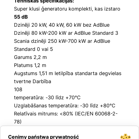
Tehniskās specifikācijas:
Super klusi ģeneratoru komplekti, kas izstaro
55 dB
Dzinēji 20 kW, 40 kW, 60 kW bez AdBlue
Dzinēji 80 kW-200 kW ar AdBlue Standard 3
Scania dzinēji 250 kW-700 kW ar AdBlue
Standard 0 vai 5
Garums 2,2 m
Platums 1,2 m
Augstums 1,51 m Ietilpība standarta degvielas
tvertne Darbība
108
temperatūra: -30 līdz +70°C
Uzglabāšanas temperatūra: -30 līdz +80°C
Relatīvais mitrums: <80% (IEC/EN 60068-2-
78)
Maksimālā piesārņojuma pakāpe: 2
Cenimy państwa prywatność
Pārsprieguma kategorija: 3