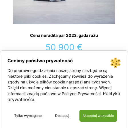
Cena norādīta par 2023. gada ražu
50 900 €
neto cena
Cenimy państwa prywatność
Pievienot grozam
Do poprawnego działania naszej strony niezbędne są
niektóre pliki cookies. Zachęcamy również do wyrażenia
zgody na użycie plików cookie narzędzi analitycznych.
Dzięki nim możemy nieustannie ulepszać stronę. Więcej
Polityka
informacji znajdą państwo w Polityce Prywatności.
prywatności
.
11.95 m
200 kg
6.660 kg
Tylko wymagane
Dostosuj
Akceptuj wszystkie
Tehniskās specifikācijas: