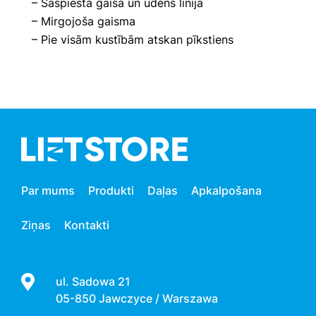
– Saspiesta gaisa un ūdens līnija
– Mirgojoša gaisma
– Pie visām kustībām atskan pīkstiens
Par mums
Produkti
Daļas
Apkalpošana
Ziņas
Kontakti
ul. Sadowa 21
05-850 Jawczyce / Warszawa