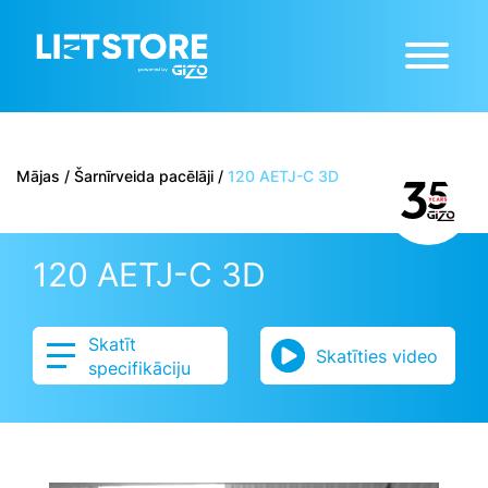
Mājas
/
Šarnīrveida pacēlāji
/
120 AETJ-C 3D
120 AETJ-C 3D
Skatīt
Skatīties video
specifikāciju