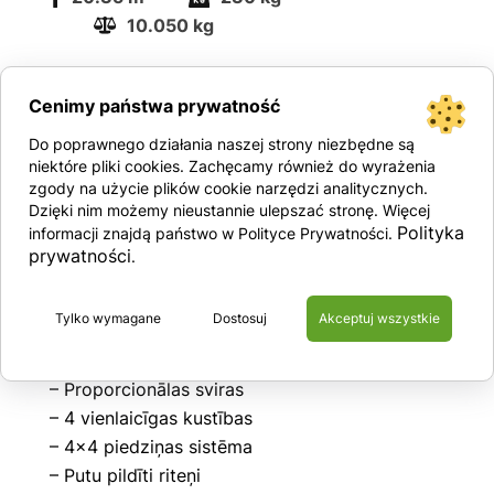
10.050 kg
Tehniskās specifikācijas:
Cenimy państwa prywatność
– Darba augstums: 20,35 m
Do poprawnego działania naszej strony niezbędne są
– Pārkare: 12,00 m
niektóre pliki cookies. Zachęcamy również do wyrażenia
– Celtspēja: 230 kg
zgody na użycie plików cookie narzędzi analitycznych.
Dzięki nim możemy nieustannie ulepszać stronę. Więcej
– Pacelšanas platums: 2,40 m
Polityka
informacji znajdą państwo w Polityce Prywatności.
– Pacelšanas augstums: 2,70 m
prywatności
.
– Pacelšanas garums: 8,50 m
– Svars: 10 050 kg
Tylko wymagane
Dostosuj
Akceptuj wszystkie
Papildu iespējas
– Proporcionālas sviras
– 4 vienlaicīgas kustības
– 4×4 piedziņas sistēma
– Putu pildīti riteņi