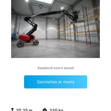
Saadaval soovi alusel
Sazinieties ar mums
20.35 m
230 kg