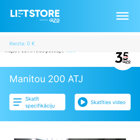
Kwota: 0 €
Mājas
/
Šarnīrveida pacēlāji
/
false
Manitou 200 ATJ
Skatīt
Skatīties video
specifikāciju