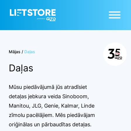
Mājas
/
Daļas
Daļas
Mūsu piedāvājumā jūs atradīsiet
detaļas jebkura veida Sinoboom,
Manitou, JLG, Genie, Kalmar, Linde
zīmolu pacēlājiem. Mēs piedāvājam
oriģinālas un pārbaudītas detaļas.