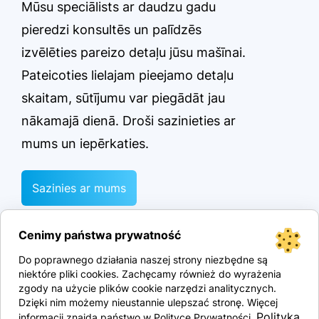
Mūsu speciālists ar daudzu gadu
pieredzi konsultēs un palīdzēs
izvēlēties pareizo detaļu jūsu mašīnai.
Pateicoties lielajam pieejamo detaļu
skaitam, sūtījumu var piegādāt jau
nākamajā dienā. Droši sazinieties ar
mums un iepērkaties.
Sazinies ar mums
Cenimy państwa prywatność
Do poprawnego działania naszej strony niezbędne są
niektóre pliki cookies. Zachęcamy również do wyrażenia
zgody na użycie plików cookie narzędzi analitycznych.
Dzięki nim możemy nieustannie ulepszać stronę. Więcej
Polityka
informacji znajdą państwo w Polityce Prywatności.