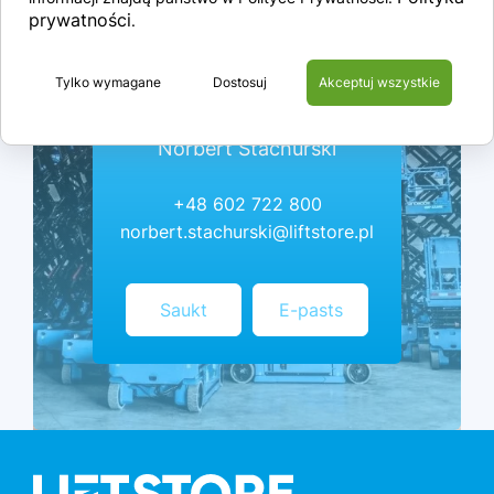
prywatności
.
Tylko wymagane
Dostosuj
Akceptuj wszystkie
Norbert Stachurski
+48 602 722 800
norbert.stachurski@liftstore.pl
Saukt
E-pasts