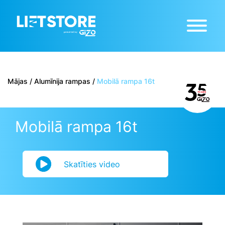
Mājas
/
Alumīnija rampas
/
Mobilā rampa 16t
Mobilā rampa 16t
Skatīties video