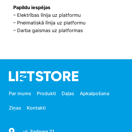
Papildu iespējas
– Elektrības līnija uz platformu
– Pneimatiskā līnija uz platformu
– Darba gaismas uz platformas
Par mums
Produkti
Daļas
Apkalpošana
Ziņas
Kontakti
ul. Sadowa 21