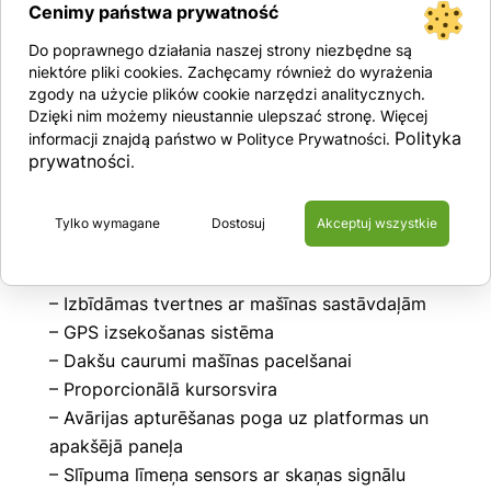
– 240 kg – platformas ietilpība
Cenimy państwa prywatność
Do poprawnego działania naszej strony niezbędne są
niektóre pliki cookies. Zachęcamy również do wyrażenia
zgody na użycie plików cookie narzędzi analitycznych.
Aprīkojums
Dzięki nim możemy nieustannie ulepszać stronę. Więcej
– Tērauda platforma (1,29 m x 70 cm)
Polityka
informacji znajdą państwo w Polityce Prywatności.
prywatności
– Izvelkams balkons
.
– Lieljaudas tērauda aizsargsliedes ar
atveramiem vārtiem
Tylko wymagane
Dostosuj
Akceptuj wszystkie
– Slīdnes, lai samazinātu klīrensu, lai novērstu
apgāšanos
– Izbīdāmas tvertnes ar mašīnas sastāvdaļām
– GPS izsekošanas sistēma
– Dakšu caurumi mašīnas pacelšanai
– Proporcionālā kursorsvira
– Avārijas apturēšanas poga uz platformas un
apakšējā paneļa
– Slīpuma līmeņa sensors ar skaņas signālu