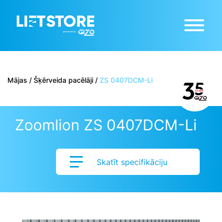
Mājas
/
Šķērveida pacēlāji
/
ZS 0407DCM-Li
Zoomlion ZS 0407DCM-Li
Skatīt specifikāciju