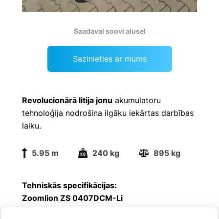
Saadaval soovi alusel
Sazinieties ar mums
Revolucionārā litija jonu
akumulatoru
tehnoloģija nodrošina ilgāku iekārtas darbības
laiku.
5.95 m
240 kg
895 kg
Tehniskās specifikācijas:
Zoomlion ZS 0407DCM-Li
– 5,95 m – darba augstums